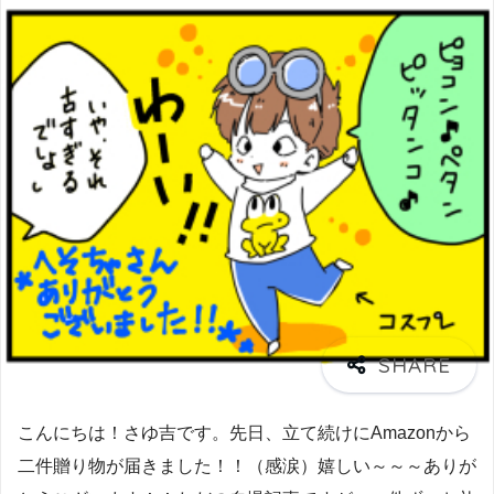
こんにちは！さゆ吉です。先日、立て続けにAmazonから
二件贈り物が届きました！！（感涙）嬉しい～～～ありが