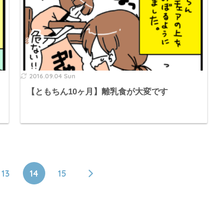
2016.09.04 Sun
【ともちん10ヶ月】離乳食が大変です
13
14
15