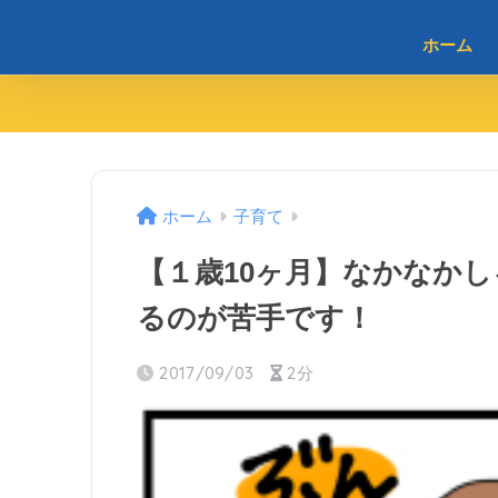
ホーム
ホーム
子育て
【１歳10ヶ月】なかなか
るのが苦手です！
2017/09/03
2分